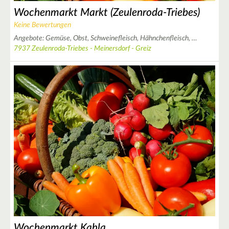
Wochenmarkt Markt (Zeulenroda-Triebes)
Keine Bewertungen
2
Angebote:
Gemüse,
Obst,
Schweinefleisch,
Hähnchenfleisch,
…
2
7937 Zeulenroda-Triebes - Meinersdorf - Greiz
4
2
7
4
3
Wochenmarkt Kahla