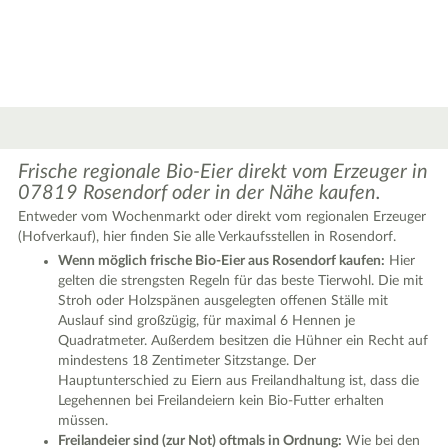
Frische regionale Bio-Eier direkt vom Erzeuger in
07819 Rosendorf oder in der Nähe kaufen.
Entweder vom Wochenmarkt oder direkt vom regionalen Erzeuger
(Hofverkauf), hier finden Sie alle Verkaufsstellen in Rosendorf.
Wenn möglich frische Bio-Eier aus Rosendorf kaufen:
Hier
gelten die strengsten Regeln für das beste Tierwohl. Die mit
Stroh oder Holzspänen ausgelegten offenen Ställe mit
|
Leaflet
© OpenStreetMap contributors ♥,
tiles generated by protomaps
,
Protomaps
©
Auslauf sind großzügig, für maximal 6 Hennen je
OpenStreetMap
Quadratmeter. Außerdem besitzen die Hühner ein Recht auf
mindestens 18 Zentimeter Sitzstange. Der
Hauptunterschied zu Eiern aus Freilandhaltung ist, dass die
Legehennen bei Freilandeiern kein Bio-Futter erhalten
müssen.
Freilandeier sind (zur Not) oftmals in Ordnung:
Wie bei den