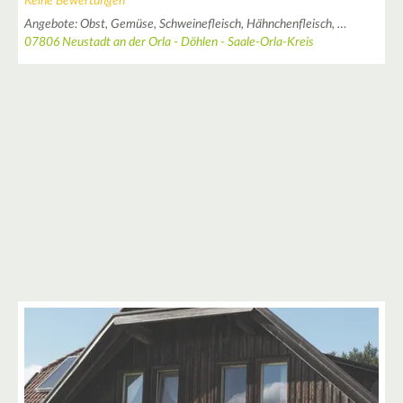
Keine Bewertungen
Angebote:
Obst,
Gemüse,
Schweinefleisch,
Hähnchenfleisch,
…
07806 Neustadt an der Orla - Döhlen - Saale-Orla-Kreis
2
2
3
2