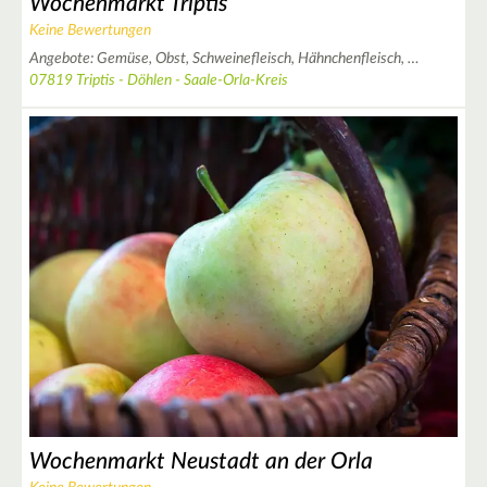
Wochenmarkt Triptis
Keine Bewertungen
Angebote:
Gemüse,
Obst,
Schweinefleisch,
Hähnchenfleisch,
…
07819 Triptis - Döhlen - Saale-Orla-Kreis
2
9
2
6
Wochenmarkt Neustadt an der Orla