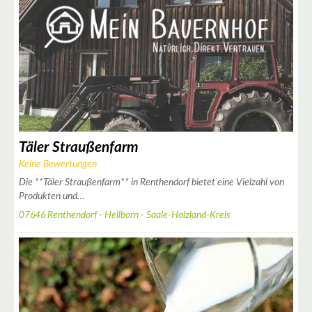
2
9
Täler Straußenfarm
Keine Bewertungen
Die **Täler Straußenfarm** in Renthendorf bietet eine Vielzahl von
Produkten und…
2
07646 Renthendorf - Hellborn - Saale-Holzland-Kreis
2