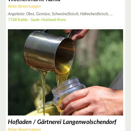
Keine Bewertungen
Angebote:
Obst,
Gemüse,
Schweinefleisch,
Hähnchenfleisch,
…
3
7768 Kahla - Saale-Holzland-Kreis
2
7
6
2
4
Hofladen / Gärtnerei Langenwolschendorf
Keine Bewertungen
10
2