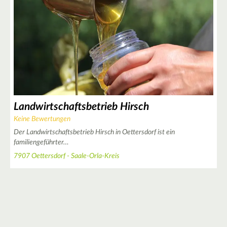
7
3
3
4
Landwirtschaftsbetrieb Hirsch
Keine Bewertungen
Der Landwirtschaftsbetrieb Hirsch in Oettersdorf ist ein
4
familiengeführter…
7907 Oettersdorf - Saale-Orla-Kreis
2
2
2