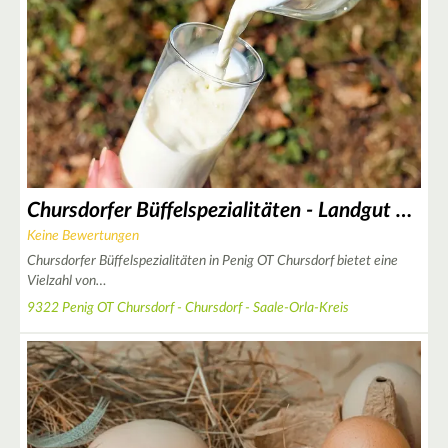
3
3
Chursdorfer Büffelspezialitäten - Landgut Chursdorf GbR
Keine Bewertungen
2
Chursdorfer Büffelspezialitäten in Penig OT Chursdorf bietet eine
Vielzahl von…
9322 Penig OT Chursdorf - Chursdorf - Saale-Orla-Kreis
4
2