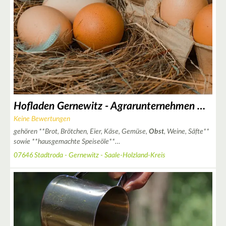
3
3
Hofladen Gernewitz - Agrarunternehmen Wöllmisse Schlöben
3
Keine Bewertungen
gehören **Brot, Brötchen, Eier, Käse, Gemüse,
Obst
, Weine, Säfte**
sowie **hausgemachte Speiseöle**…
07646 Stadtroda - Gernewitz - Saale-Holzland-Kreis
2
2
2