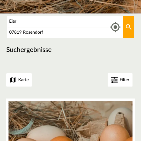
Was
Aktu
Wo
Suchergebnisse
Karte
Filter
+
−