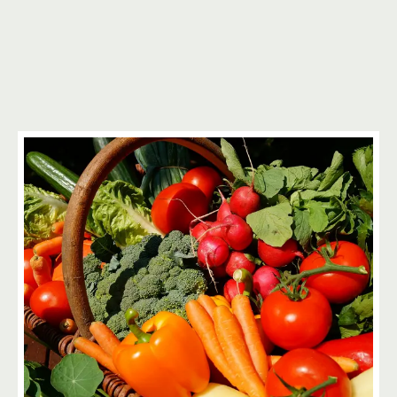
2
5
4
3
4
3
2
2