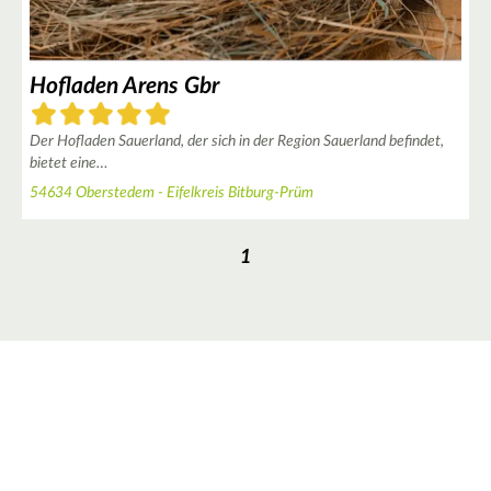
Hofladen Arens Gbr
|
Leaflet
© OpenStreetMap contributors ♥,
tiles generated by protomaps
,
Protomaps
©
Der Hofladen Sauerland, der sich in der Region Sauerland befindet,
OpenStreetMap
bietet eine…
54634 Oberstedem - Eifelkreis Bitburg-Prüm
1