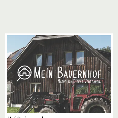
6
2
2
2
8
4
11
9
6