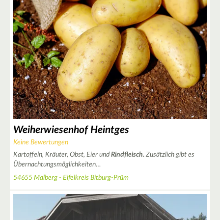
3
Weiherwiesenhof Heintges
Keine Bewertungen
Kartoffeln, Kräuter, Obst, Eier und
Rindfleisch.
Zusätzlich gibt es
Übernachtungsmöglichkeiten…
54655 Malberg - Eifelkreis Bitburg-Prüm
3