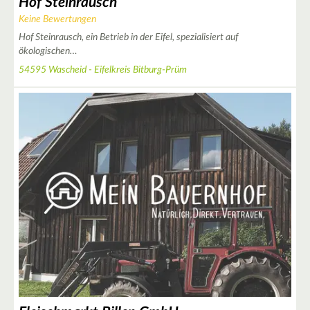
Hof Steinrausch
7
Keine Bewertungen
Hof Steinrausch, ein Betrieb in der Eifel, spezialisiert auf
4
ökologischen…
9
54595 Wascheid - Eifelkreis Bitburg-Prüm
10
2
8
2