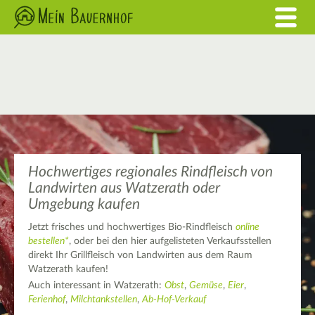
Hochwertiges regionales Rindfleisch von
Landwirten aus Watzerath oder
Umgebung kaufen
Jetzt frisches und hochwertiges Bio-Rindfleisch
online
bestellen*
, oder bei den hier aufgelisteten Verkaufsstellen
direkt Ihr Grillfleisch von Landwirten aus dem Raum
Watzerath kaufen!
Auch interessant in Watzerath:
Obst
,
Gemüse
,
Eier
,
Ferienhof
,
Milchtankstellen
,
Ab-Hof-Verkauf