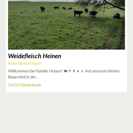
Weidefleisch Heinen
Keine Bewertungen
2
Willkommen bei Familie Heinen! 🐄👨‍👩‍👧‍👦 Auf unserem kleinen
Bauernhof in der…
3
54614 Niederlauch
3