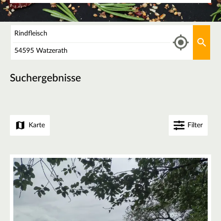
Was
Aktu
Wo
Suchergebnisse
Karte
Filter
+
−