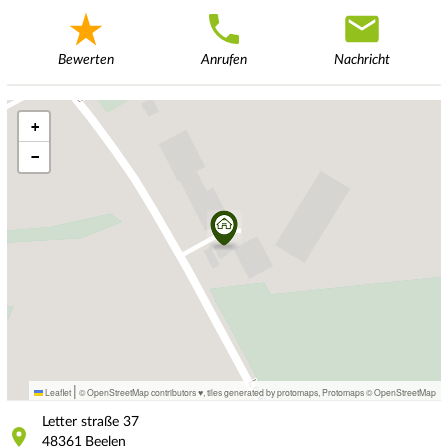
Bewerten
Anrufen
Nachricht
+
−
|
Leaflet
© OpenStreetMap contributors ♥,
tiles generated by protomaps
,
Protomaps
©
OpenStreetMap
Letter straße
37
48361
Beelen