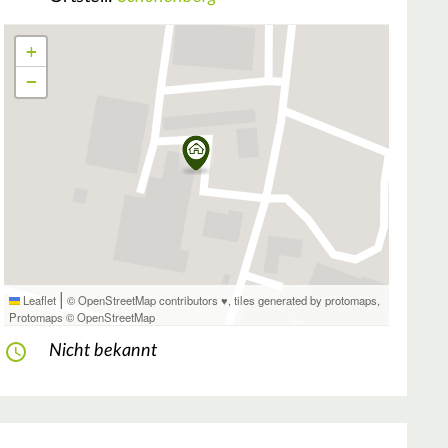
+
−
|
Leaflet
© OpenStreetMap contributors ♥,
tiles generated by protomaps
,
Protomaps
©
OpenStreetMap
Nicht bekannt