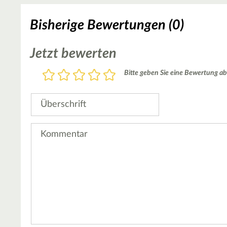
Bisherige Bewertungen (0)
Jetzt bewerten
Bewertung
Bitte geben Sie eine Bewertung ab
1
2
3
4
5
Stern
Sterne
Sterne
Sterne
Sterne
Überschrift
Kommentar