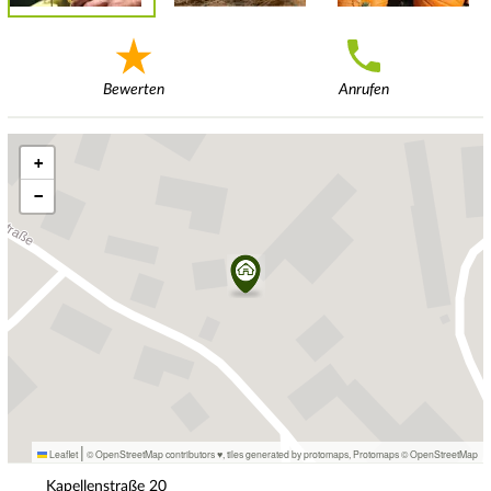
Bewerten
Anrufen
+
−
|
Leaflet
© OpenStreetMap contributors ♥,
tiles generated by protomaps
,
Protomaps
©
OpenStreetMap
Kapellenstraße
20