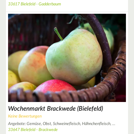
33617 Bielefeld - Gadderbaum
Wochenmarkt Brackwede (Bielefeld)
Keine Bewertungen
Angebote:
Gemüse,
Obst,
Schweinefleisch,
Hähnchenfleisch,
…
33647 Bielefeld - Brackwede