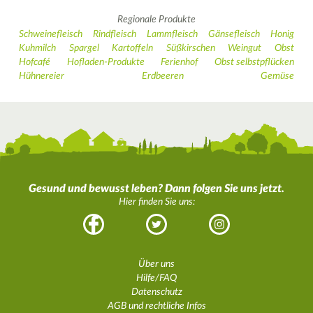
Regionale Produkte
Schweinefleisch
Rindfleisch
Lammfleisch
Gänsefleisch
Honig
Kuhmilch
Spargel
Kartoffeln
Süßkirschen
Weingut
Obst
Hofcafé
Hofladen-Produkte
Ferienhof
Obst selbstpflücken
Hühnereier
Erdbeeren
Gemüse
Gesund und bewusst leben? Dann folgen Sie uns jetzt.
Hier finden Sie uns:
Facebook
Twitter
Instagram
Über uns
Hilfe/FAQ
Datenschutz
AGB und rechtliche Infos