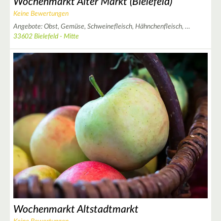
Wochenmarkt Alter Markt (Bielefeld)
Keine Bewertungen
Angebote:
Obst,
Gemüse,
Schweinefleisch,
Hähnchenfleisch,
…
33602 Bielefeld - Mitte
Wochenmarkt Altstadtmarkt