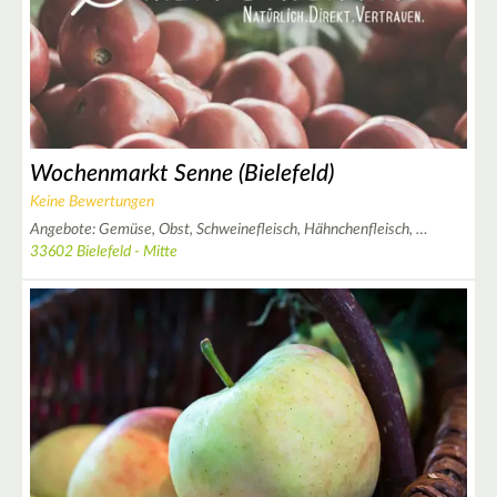
4
Wochenmarkt Senne (Bielefeld)
Keine Bewertungen
Angebote:
Gemüse,
Obst,
Schweinefleisch,
Hähnchenfleisch,
…
33602 Bielefeld - Mitte
2