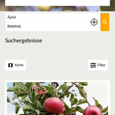
Was
Aktu
Wo
Suchergebnisse
Karte
Filter
+
−