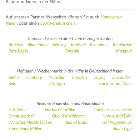
Bauernhofladen in der Nähe.
Auf unseren Partner-Webseiten können Sie auch
Handwerker
finden
, oder einen
Sportverein suchen
.
Gemüse der Saison direkt vom Erzeuger kaufen
Brokkoli
Blumenkohl
Wirsing
Kohlrabi
Rosenkohl
Rhabarber
Rote Beete
Rotkohl
Mangold
Hofladen / Wochenmarkt in der Nähe in Deutschland finden
Berlin
Hamburg
München
Dresden
Leipzig
Düsseldorf
Köln
Stuttgart
Frankfurt am Main
Beliebte Bauernhöfe und Bauernläden
Hof Jeebel
Horbacher Mühle
Gärtnerei Laiseacker
Schmückerhof
Ökokiste Kößnach
Krewelshof Eifel
Wursthof Mesch-Lecker
Biohof Braun
Hof Poppenhaus
Samenhaus Müller
Bauer Lipp