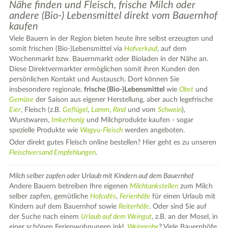
Nähe finden und Fleisch, frische Milch oder
andere (Bio-) Lebensmittel direkt vom Bauernhof
kaufen
Viele Bauern in der Region bieten heute ihre selbst erzeugten und
|
Leaflet
© OpenStreetMap contributors ♥,
tiles generated by protomaps
,
Protomaps
©
somit frischen (Bio-)Lebensmittel via
Hofverkauf
, auf dem
OpenStreetMap
Wochenmarkt bzw. Bauernmarkt oder Bioladen in der Nähe an.
Diese Direktvermarkter ermöglichen somit ihren Kunden den
persönlichen Kontakt und Austausch. Dort können Sie
insbesondere regionale,
frische (Bio-)Lebensmittel
wie
Obst
und
Gemüse
der Saison aus eigener Herstellung, aber auch legefrische
Eier
, Fleisch (z.B.
Geflügel
,
Lamm
,
Rind
und vom
Schwein
),
Wurstwaren,
Imkerhonig
und Milchprodukte kaufen - sogar
spezielle Produkte wie
Wagyu-Fleisch
werden angeboten.
Oder direkt gutes Fleisch online bestellen? Hier geht es zu unseren
Fleischversand Empfehlungen
.
Milch selber zapfen oder Urlaub mit Kindern auf dem Bauernhof
Andere Bauern betreiben Ihre eigenen
Milchtankstellen
zum Milch
selber zapfen, gemütliche
Hofcafés
,
Ferienhöfe
für einen Urlaub mit
Kindern auf dem Bauernhof sowie
Reiterhöfe
. Oder sind Sie auf
der Suche nach einem
Urlaub auf dem Weingut
, z.B. an der Mosel, in
einer schönen Ferienwohnungen inkl.
Weinprobe
? Viele Bauernhöfe