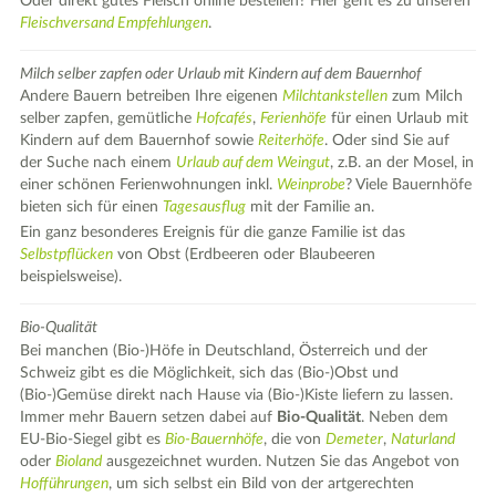
Oder direkt gutes Fleisch online bestellen? Hier geht es zu unseren
Fleischversand Empfehlungen
.
Milch selber zapfen oder Urlaub mit Kindern auf dem Bauernhof
Andere Bauern betreiben Ihre eigenen
Milchtankstellen
zum Milch
selber zapfen, gemütliche
Hofcafés
,
Ferienhöfe
für einen Urlaub mit
Kindern auf dem Bauernhof sowie
Reiterhöfe
. Oder sind Sie auf
der Suche nach einem
Urlaub auf dem Weingut
, z.B. an der Mosel, in
einer schönen Ferienwohnungen inkl.
Weinprobe
? Viele Bauernhöfe
bieten sich für einen
Tagesausflug
mit der Familie an.
Ein ganz besonderes Ereignis für die ganze Familie ist das
Selbstpflücken
von Obst (Erdbeeren oder Blaubeeren
beispielsweise).
Bio-Qualität
Bei manchen (Bio-)Höfe in Deutschland, Österreich und der
Schweiz gibt es die Möglichkeit, sich das (Bio-)Obst und
(Bio-)Gemüse direkt nach Hause via (Bio-)Kiste liefern zu lassen.
Immer mehr Bauern setzen dabei auf
Bio-Qualität
. Neben dem
EU-Bio-Siegel gibt es
Bio-Bauernhöfe
, die von
Demeter
,
Naturland
oder
Bioland
ausgezeichnet wurden. Nutzen Sie das Angebot von
Hofführungen
, um sich selbst ein Bild von der artgerechten