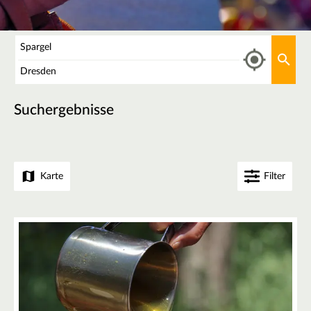
Was
Aktu
Wo
Suchergebnisse
Karte
Filter
+
−