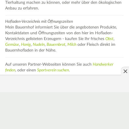
Tierhaltung machen zu können, oder mehr über den ökologischen
Anbau zu erfahren.
Hofladen-Verzeichnis mit Öffnungszeiten
Mein Bauernhof informiert Sie über die angebotenen Produkte,
Kontaktdaten und Öffnungszeiten von den hier im Hofladen-
Verzeichnis gelisteten Erzeugern - kaufen Sie Ihr frisches
Obst
,
Gemüse
,
Honig
,
Nudeln
,
Bauernbrot
,
Milch
oder Fleisch direkt im
Bauernhofladen in der Nähe.
Auf unseren Partner-Webseiten können Sie auch
Handwerker
finden
, oder einen
Sportverein suchen
.
Gemüse der Saison direkt vom Erzeuger kaufen
Brokkoli
Blumenkohl
Wirsing
Kohlrabi
Rosenkohl
Rhabarber
Rote Beete
Rotkohl
Mangold
Hofladen / Wochenmarkt in der Nähe in Deutschland finden
Berlin
Hamburg
München
Dresden
Leipzig
Düsseldorf
Köln
Stuttgart
Frankfurt am Main