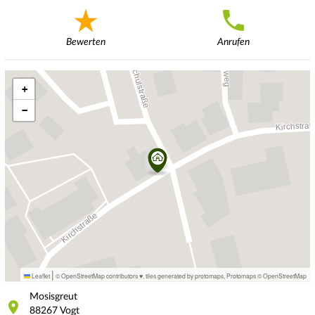
Bewerten
Anrufen
+
−
|
Leaflet
© OpenStreetMap contributors ♥,
tiles generated by protomaps
,
Protomaps
©
OpenStreetMap
Mosisgreut
88267
Vogt