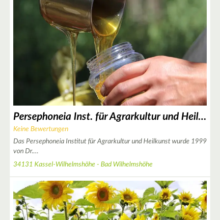
4
3
Persephoneia Inst. für Agrarkultur und Heilkunst
Keine Bewertungen
Das Persephoneia Institut für Agrarkultur und Heilkunst wurde 1999
von Dr.…
34131 Kassel-Wilhelmshöhe - Bad Wilhelmshöhe
3