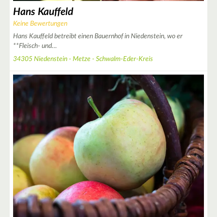
Hans Kauffeld
Keine Bewertungen
Hans Kauffeld betreibt einen Bauernhof in Niedenstein, wo er
**Fleisch- und…
34305 Niedenstein - Metze - Schwalm-Eder-Kreis
4
2
3