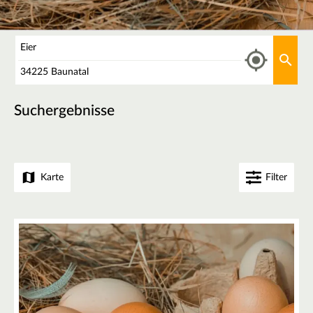
Was
Aktu
Wo
Suchergebnisse
Karte
Filter
+
−
4