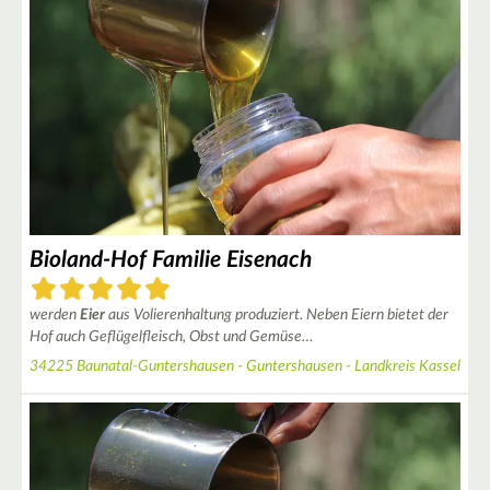
2
Bioland-Hof Familie Eisenach
4
werden
Eier
aus Volierenhaltung produziert. Neben Eiern bietet der
Hof auch Geflügelfleisch, Obst und Gemüse…
34225 Baunatal-Guntershausen - Guntershausen - Landkreis Kassel
3
4
2