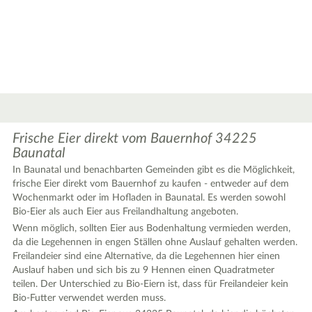
Frische Eier direkt vom Bauernhof 34225
Baunatal
In Baunatal und benachbarten Gemeinden gibt es die Möglichkeit,
frische Eier direkt vom Bauernhof zu kaufen - entweder auf dem
Wochenmarkt oder im Hofladen in Baunatal. Es werden sowohl
|
Leaflet
© OpenStreetMap contributors ♥,
tiles generated by protomaps
,
Protomaps
©
Bio-Eier als auch Eier aus Freilandhaltung angeboten.
OpenStreetMap
Wenn möglich, sollten Eier aus Bodenhaltung vermieden werden,
da die Legehennen in engen Ställen ohne Auslauf gehalten werden.
Freilandeier sind eine Alternative, da die Legehennen hier einen
Auslauf haben und sich bis zu 9 Hennen einen Quadratmeter
teilen. Der Unterschied zu Bio-Eiern ist, dass für Freilandeier kein
Bio-Futter verwendet werden muss.