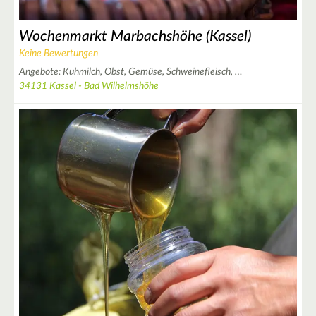
Wochenmarkt Marbachshöhe (Kassel)
Keine Bewertungen
Angebote:
Kuhmilch,
Obst,
Gemüse,
Schweinefleisch,
…
34131 Kassel - Bad Wilhelmshöhe
4