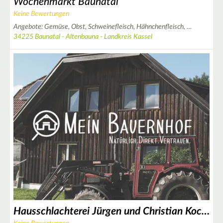
Wochenmarkt Baunatal
Keine Bewertungen
2
Angebote:
Gemüse,
Obst,
Schweinefleisch,
Hähnchenfleisch,
…
34225 Baunatal - Altenbauna - Landkreis Kassel
3
Hausschlachterei Jürgen und Christian Koch - Altengreben