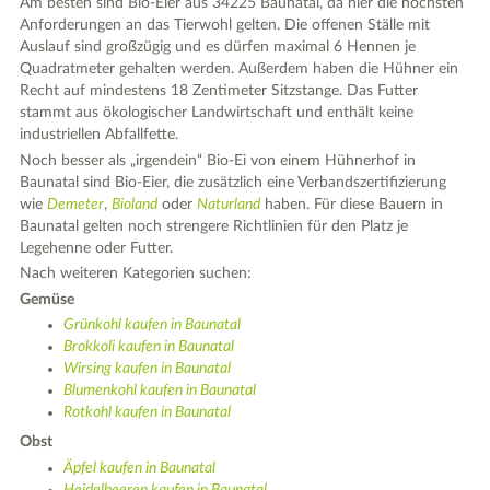
Am besten sind Bio-Eier aus 34225 Baunatal, da hier die höchsten
Anforderungen an das Tierwohl gelten. Die offenen Ställe mit
Auslauf sind großzügig und es dürfen maximal 6 Hennen je
Quadratmeter gehalten werden. Außerdem haben die Hühner ein
Recht auf mindestens 18 Zentimeter Sitzstange. Das Futter
stammt aus ökologischer Landwirtschaft und enthält keine
industriellen Abfallfette.
Noch besser als „irgendein“ Bio-Ei von einem Hühnerhof in
Baunatal sind Bio-Eier, die zusätzlich eine Verbandszertifizierung
wie
Demeter
,
Bioland
oder
Naturland
haben. Für diese Bauern in
Baunatal gelten noch strengere Richtlinien für den Platz je
Legehenne oder Futter.
Nach weiteren Kategorien suchen:
Gemüse
Grünkohl kaufen in Baunatal
Brokkoli kaufen in Baunatal
Wirsing kaufen in Baunatal
Blumenkohl kaufen in Baunatal
Rotkohl kaufen in Baunatal
Obst
Äpfel kaufen in Baunatal
Heidelbeeren kaufen in Baunatal