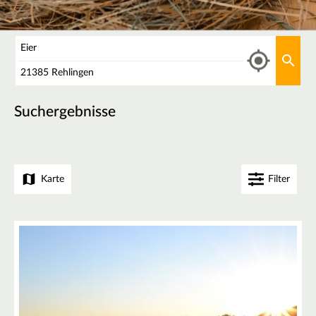
Was
Aktu
Wo
Suchergebnisse
Karte
Filter
+
−