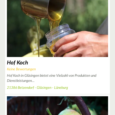
2
6
5
2
Hof Koch
Keine Bewertungen
Hof Koch in Glüsingen bietet eine Vielzahl von Produkten und
Dienstleistungen…
21386 Betzendorf - Glüsingen - Lüneburg
2
4