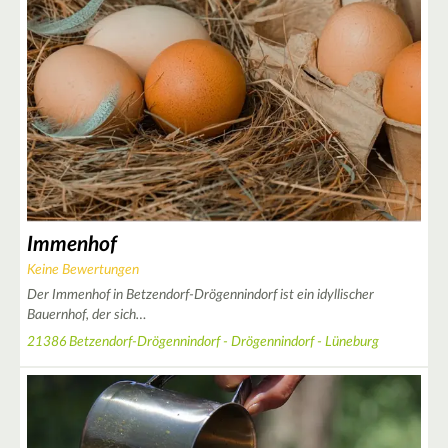
10
5
14
4
5
7
8
Immenhof
4
Keine Bewertungen
Der Immenhof in Betzendorf-Drögennindorf ist ein idyllischer
Bauernhof, der sich…
4
21386 Betzendorf-Drögennindorf - Drögennindorf - Lüneburg
10
2