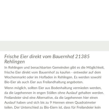
Frische Eier direkt vom Bauernhof 21385
Rehlingen
In Rehlingen und benachbarten Gemeinden gibt es die Möglichkeit,
frische Eier direkt vom Bauernhof zu kaufen - entweder auf dem
|
Leaflet
© OpenStreetMap contributors ♥,
tiles generated by protomaps
,
Protomaps
©
Wochenmarkt oder im Hofladen in Rehlingen. Es werden sowohl
OpenStreetMap
Bio-Eier als auch Eier aus Freilandhaltung angeboten.
Wenn möglich, sollten Eier aus Bodenhaltung vermieden werden,
da die Legehennen in engen Ställen ohne Auslauf gehalten werden.
Freilandeier sind eine Alternative, da die Legehennen hier einen
Auslauf haben und sich bis zu 9 Hennen einen Quadratmeter
teilen. Der Unterschied zu Bio-Eiern ist, dass für Freilandeier kein