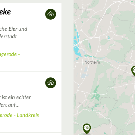
eke
sche
Eier
und
derstadt
ngerode -
ist ein echter
Wert auf…
erode - Landkreis