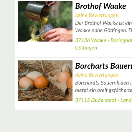
Brothof Waake
Keine Bewertungen
Der Brothof Waake ist ei
Waake nahe Göttingen. 
37136 Waake - Bösinghau
Göttingen
Borcharts Bauer
Keine Bewertungen
Borchardts Bauernladen 
bietet ein breit gefächer
37115 Duderstadt - Land