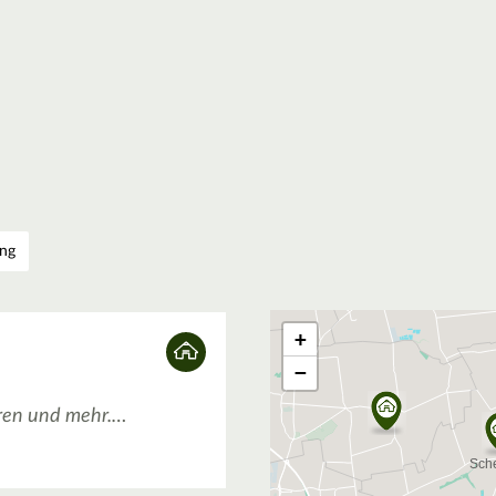
ng
+
−
ren und mehr.…