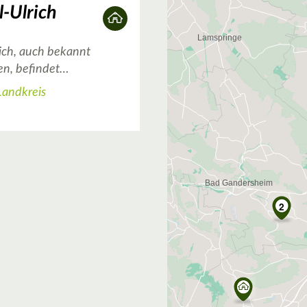
-Ulrich
ich, auch bekannt
en, befindet…
Landkreis
2