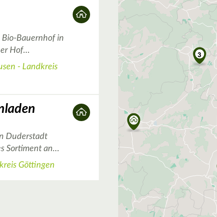
n Bio-Bauernhof in
Der Hof…
3
sen - Landkreis
nladen
in Duderstadt
tes Sortiment an…
kreis Göttingen