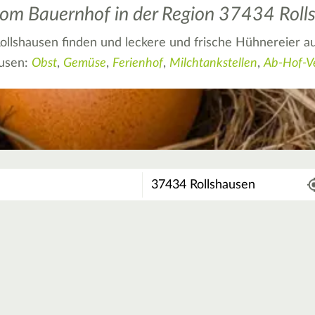
t vom Bauernhof in der Region 37434 Rol
ollshausen finden und leckere und frische Hühnereier a
ausen:
Obst
,
Gemüse
,
Ferienhof
,
Milchtankstellen
,
Ab-Hof-V
Wo