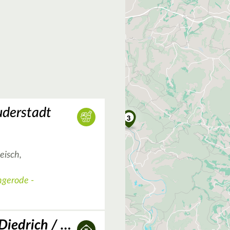
derstadt
3
eisch,
ngerode -
Gemüse-Garten-Diedrich / Diedrich's Feinkost-Scheune