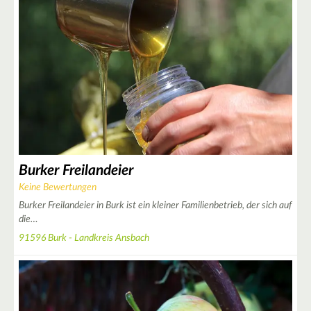
7
2
21
8
Burker Freilandeier
3
Keine Bewertungen
15
Burker Freilandeier in Burk ist ein kleiner Familienbetrieb, der sich auf
4
die…
91596 Burk - Landkreis Ansbach
3
8