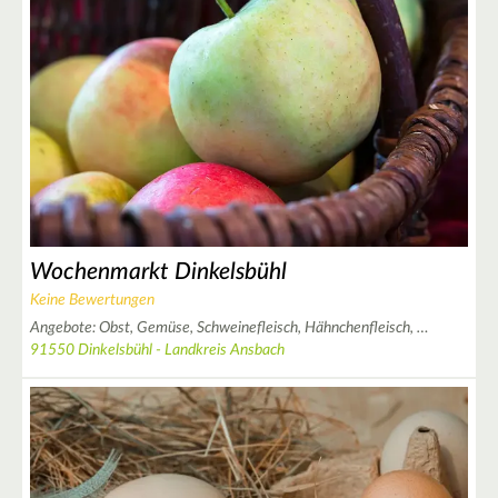
4
7
6
2
4
4
4
Wochenmarkt Dinkelsbühl
5
7
Keine Bewertungen
Angebote:
Obst,
Gemüse,
Schweinefleisch,
Hähnchenfleisch,
…
91550 Dinkelsbühl - Landkreis Ansbach
5
2
5
3