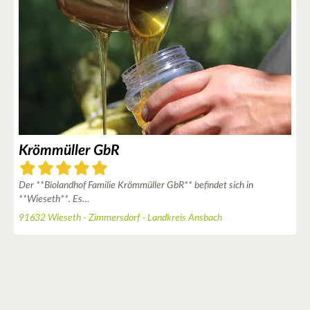
4
6
8
4
Krömmüller GbR
Der **Biolandhof Familie Krömmüller GbR** befindet sich in
7
**Wieseth**. Es…
91632 Wieseth - Zimmersdorf - Landkreis Ansbach
7
2
8