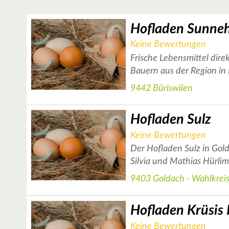
Hofladen Sunne
Keine Bewertungen
Frische Lebensmittel dire
Bauern aus der Region in
9442 Büriswilen
Hofladen Sulz
Keine Bewertungen
Der Hofladen Sulz in Gol
Silvia und Mathias Hürli
9403 Goldach - Wahlkrei
Hofladen Krüsis
Keine Bewertungen