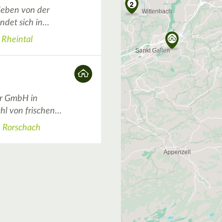
2
ieben von der
indet sich in…
 Rheintal
er GmbH in
ahl von frischen…
s Rorschach