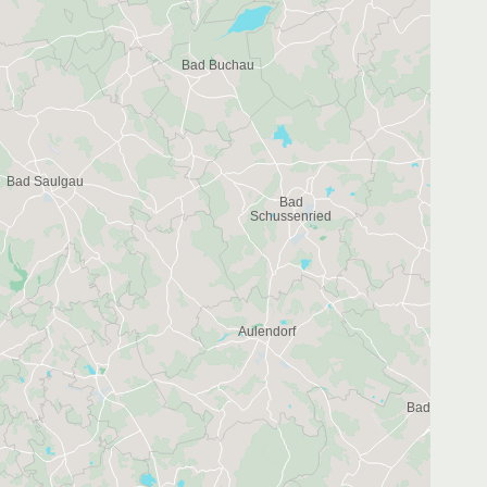
3
3
3
2