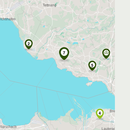
5
4
7
5
4