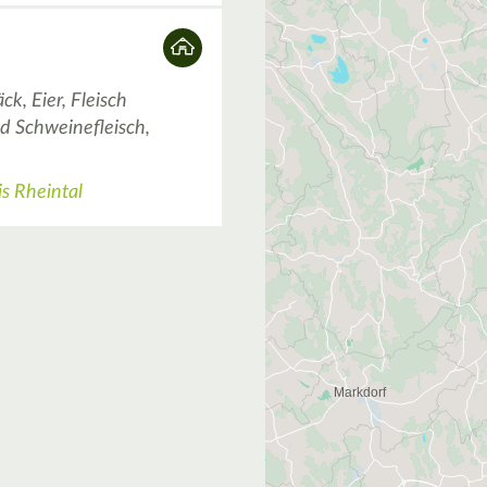
5
k, Eier, Fleisch
d Schweinefleisch,
s Rheintal
2
4
4
2