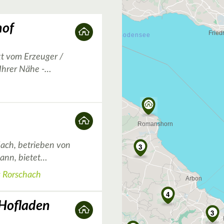
3
hof
kt vom Erzeuger /
 Ihrer Nähe -…
dach, betrieben von
3
mann, bietet…
s Rorschach
4
 Hofladen
3