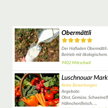
Obermättli
Der Hofladen Obermättli i
Betrieb mit ökologischem
9402 Mörschwil
Keine Bewertungen
Angebote:
Obst,
Gemüse,
Schweinefl
Hähnchenfleisch,
…