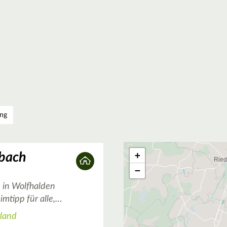
ng
4
+
bach
−
in Wolfhalden
imtipp für alle,…
rland