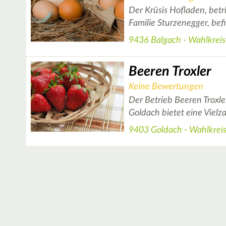
Der Krüsis Hofladen, betr
Familie Sturzenegger, bef
9436 Balgach - Wahlkreis
Beeren Troxler
Keine Bewertungen
Der Betrieb Beeren Troxl
Goldach bietet eine Vielz
9403 Goldach - Wahlkrei