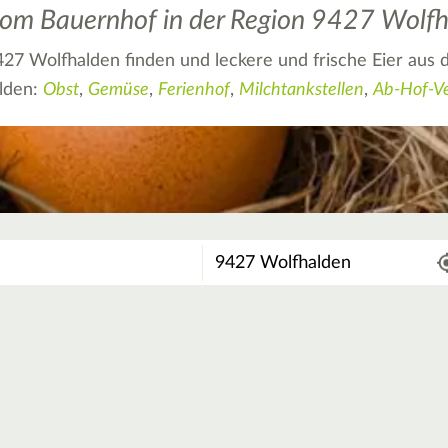
t vom Bauernhof in der Region 9427 Wolf
427 Wolfhalden finden und leckere und frische Eier aus 
alden:
Obst
,
Gemüse
,
Ferienhof
,
Milchtankstellen
,
Ab-Hof-V
Wo