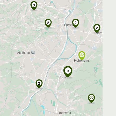
3
2
2
2
9
2
2
3
4