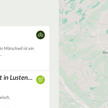
n Mörschwil ist ein
…
2
Luschnouar Markt in Lustenau
eisch,