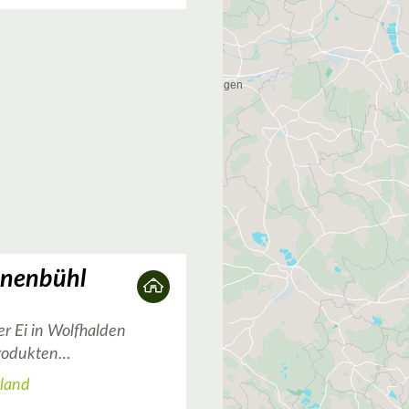
2
2
önenbühl
r Ei in Wolfhalden
Produkten…
rland