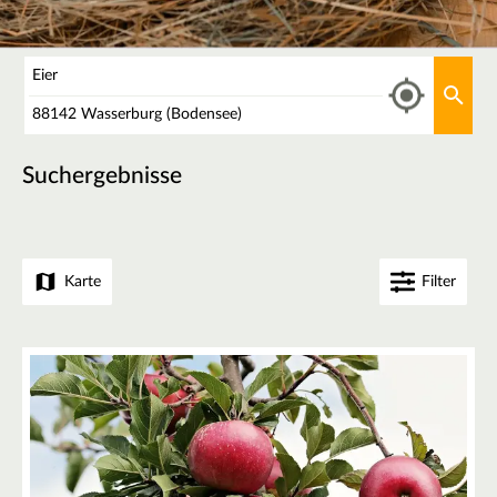
Was
Aktu
Wo
Suchergebnisse
Karte
Filter
+
−