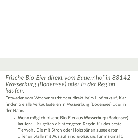
2
Frische Bio-Eier direkt vom Bauernhof in 88142
Wasserburg (Bodensee) oder in der Region
kaufen.
Entweder vom Wochenmarkt oder direkt beim Hofverkauf, hier
finden Sie alle Verkaufsstellen in Wasserburg (Bodensee) oder in
der Nähe.
Wenn möglich frische Bio-Eier aus Wasserburg (Bodensee)
|
Leaflet
© OpenStreetMap contributors ♥,
tiles generated by protomaps
,
Protomaps
©
kaufen:
Hier gelten die strengsten Regeln für das beste
OpenStreetMap
Tierwohl. Die mit Stroh oder Holzspänen ausgelegten
offenen Ställe mit Auslauf sind großzügig, für maximal 6