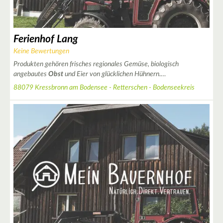
Ferienhof Lang
Keine Bewertungen
2
Produkten gehören frisches regionales Gemüse, biologisch
angebautes
Obst
und Eier von glücklichen Hühnern.…
88079 Kressbronn am Bodensee - Retterschen - Bodenseekreis
2
2